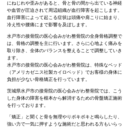
にねじれや歪みがあると、骨と骨の間から出ている神経
や血管が圧迫されて周辺組織が血行障害を起こします。
血行障害によって起こる症状は頭痛や肩こりに始まり、
冷え性や腰痛にまで影響を及ぼします。
水戸市の接骨院の医心会みがわ整骨院の全身骨格調整で
は、骨格の調整を主に行います。さらに心地よく痛みを
取り除き、全体のバランスを整えることで調整していき
ます。
水戸市の接骨院の医心会みがわ整骨院は、特殊なベッド
（アメリカゼニス社製カイロベッド）でお客様の身体に
負担が少ない骨格矯正を行っています。
茨城県水戸市の接骨院の医心会みがわ整骨院では、こう
した身体の障害を根本から解消するための骨盤矯正施術
を行っております。
「矯正」と聞くと骨を無理やりボキボキと鳴らしたり、
強い力で一気に押すような施術だと思われる方もいらっ