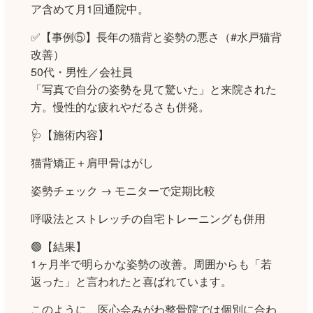
ア含めて月1回通院中。
✅【事例⑤】長年の猫背と姿勢の悪さ（#水戸猫背
改善）
50代・男性／会社員
「写真で自分の姿勢を見て驚いた」と来院された
方。慢性的な疲れやだるさも併発。
🩺【施術内容】
猫背矯正＋肩甲骨はがし
姿勢チェック → モニターで定期比較
呼吸法とストレッチの自宅トレーニングも併用
🟢【結果】
1ヶ月半で明らかな姿勢の改善。周囲からも「若
返った」と言われたと喜ばれています。
このように、医心会みがわ整骨院では個別に合わ